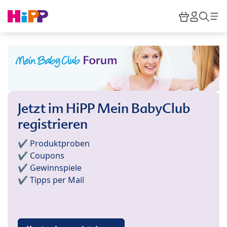
Skip to main content
Warenkor
HiPP M
Such
Jetzt im HiPP Mein BabyClub
registrieren
✔️ Produktproben
✔️ Coupons
✔️ Gewinnspiele
✔️ Tipps per Mail