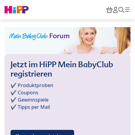
Skip to main content
Warenkor
HiPP M
Such
Jetzt im HiPP Mein BabyClub
registrieren
✔️ Produktproben
✔️ Coupons
✔️ Gewinnspiele
✔️ Tipps per Mail