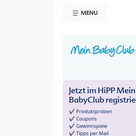
Skip to main content
MENU
Jetzt im HiPP Mein
BabyClub registri
✔️ Produktproben
✔️ Coupons
✔️ Gewinnspiele
✔️ Tipps per Mail