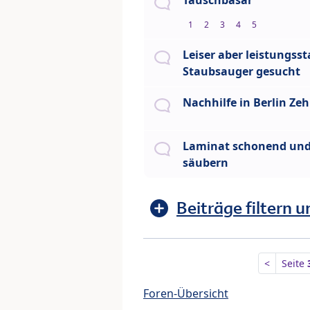
Tauschbasar
1
2
3
4
5
Leiser aber leistungsst
Staubsauger gesucht
Nachhilfe in Berlin Ze
Laminat schonend und 
säubern
Beiträge filtern u
<
Seite
Foren-Übersicht