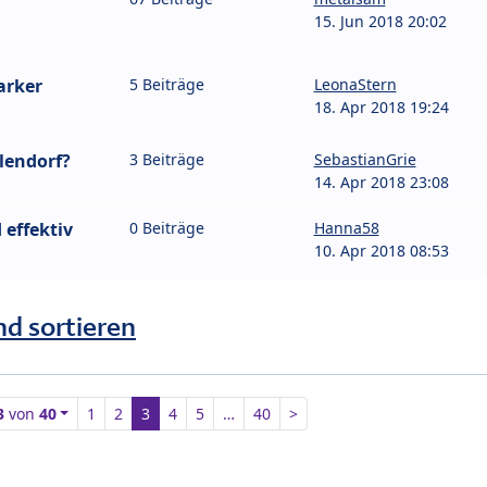
15. Jun 2018 20:02
arker
5 Beiträge
LeonaStern
18. Apr 2018 19:24
hlendorf?
3 Beiträge
SebastianGrie
14. Apr 2018 23:08
effektiv
0 Beiträge
Hanna58
10. Apr 2018 08:53
nd sortieren
3
von
40
1
2
3
4
5
…
40
>