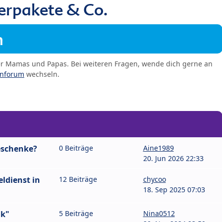
erpakete & Co.
m
er Mamas und Papas. Bei weiteren Fragen, wende dich gerne an
enforum
wechseln.
eschenke?
0 Beiträge
Aine1989
20. Jun 2026 22:33
eldienst in
12 Beiträge
chycoo
18. Sep 2025 07:03
nk"
5 Beiträge
Nina0512