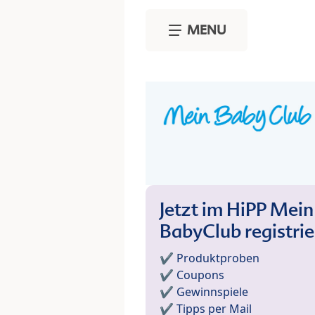
Skip to main content
MENU
Jetzt im HiPP Mein
BabyClub registri
✔️ Produktproben
✔️ Coupons
✔️ Gewinnspiele
✔️ Tipps per Mail