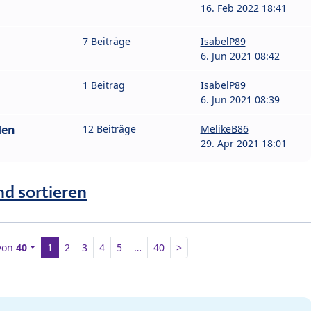
16. Feb 2022 18:41
7 Beiträge
IsabelP89
6. Jun 2021 08:42
1 Beitrag
IsabelP89
6. Jun 2021 08:39
den
12 Beiträge
MelikeB86
29. Apr 2021 18:01
nd sortieren
von
40
1
2
3
4
5
…
40
>