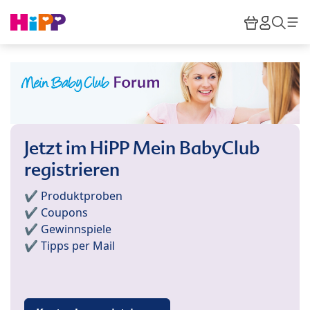
Skip to main content
Warenkor
HiPP M
Such
Jetzt im HiPP Mein BabyClub
registrieren
✔️ Produktproben
✔️ Coupons
✔️ Gewinnspiele
✔️ Tipps per Mail