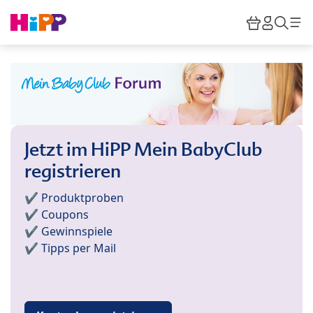
Skip to main content
Warenkor
HiPP M
Such
Jetzt im HiPP Mein BabyClub
registrieren
✔️ Produktproben
✔️ Coupons
✔️ Gewinnspiele
✔️ Tipps per Mail