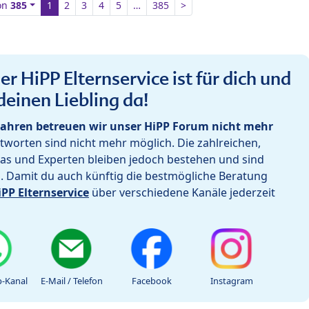
on
385
1
2
3
4
5
…
385
>
r HiPP Elternservice ist für dich und
deinen Liebling da!
ahren betreuen wir unser HiPP Forum nicht mehr
worten sind nicht mehr möglich. Die zahlreichen,
as und Experten bleiben jedoch bestehen und sind
h. Damit du auch künftig die bestmögliche Beratung
iPP Elternservice
über verschiedene Kanäle jederzeit
-Kanal
E-Mail / Telefon
Facebook
Instagram