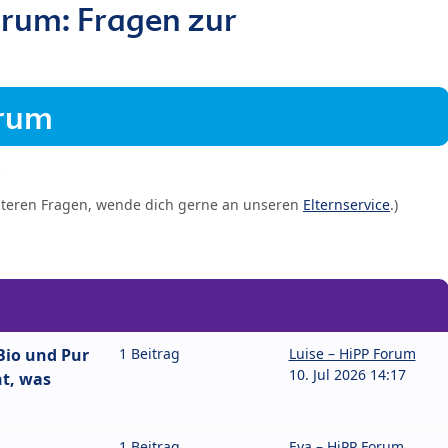
rum: Fragen zur
orum
iteren Fragen, wende dich gerne an unseren
Elternservice
.)
Bio und Pur
1 Beitrag
Luise – HiPP Forum
10. Jul 2026 14:17
ht, was
1 Beitrag
Eva – HiPP Forum