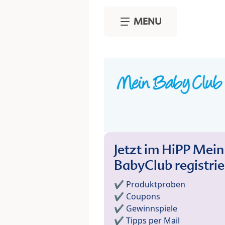
Skip to main content
MENU
Jetzt im HiPP Mein
BabyClub registri
✔️ Produktproben
✔️ Coupons
✔️ Gewinnspiele
✔️ Tipps per Mail