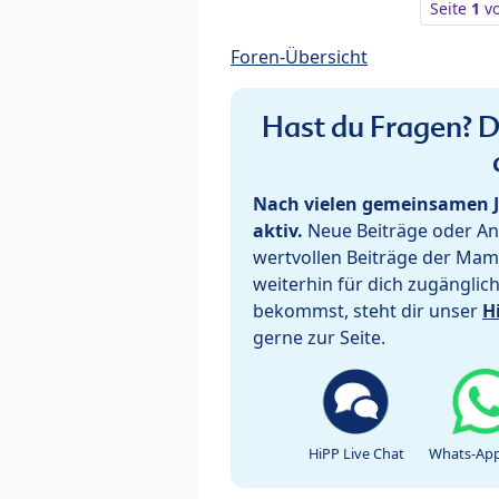
Seite
1
v
Foren-Übersicht
Hast du Fragen? De
Nach vielen gemeinsamen J
aktiv.
Neue Beiträge oder Ant
wertvollen Beiträge der Mam
weiterhin für dich zugänglic
bekommst, steht dir unser
H
gerne zur Seite.
HiPP Live Chat
Whats-App