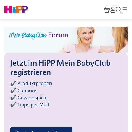
Skip to main content
Warenkor
HiPP M
Such
Jetzt im HiPP Mein BabyClub
registrieren
✔️ Produktproben
✔️ Coupons
✔️ Gewinnspiele
✔️ Tipps per Mail