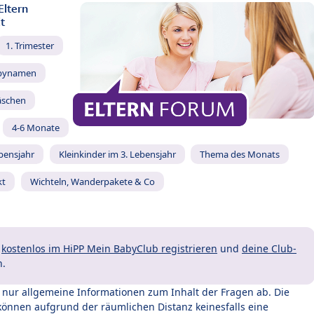
Eltern
t
1. Trimester
bynamen
äschen
4-6 Monate
ebensjahr
Kleinkinder im 3. Lebensjahr
Thema des Monats
kt
Wichteln, Wanderpakete & Co
t
kostenlos im HiPP Mein BabyClub registrieren
und
deine Club-
n.
t nur allgemeine Informationen zum Inhalt der Fragen ab. Die
können aufgrund der räumlichen Distanz keinesfalls eine