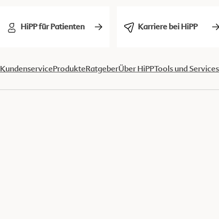
HiPP für Patienten
Karriere bei HiPP
Kundenservice
Produkte
Ratgeber
Über HiPP
Tools und Services