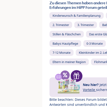
Zu diesen Themen haben andere 
Erfahrungen im HiPP Forum geteil
Kinderwunsch & Familienplanung
2. Trimester
3. Trimester
Ba
Stillen & Fläschchen
Das erste Gl
Babys Hautpflege
0-3 Monate
7-12 Monate
Kleinkinder im 2. L
Eltern in meiner Region
Flohmar
Neu hier?
Jetz
Vorteile
sicher
Bitte beachten: Dieses Forum bilde
Antworten sind unverbindlich und 