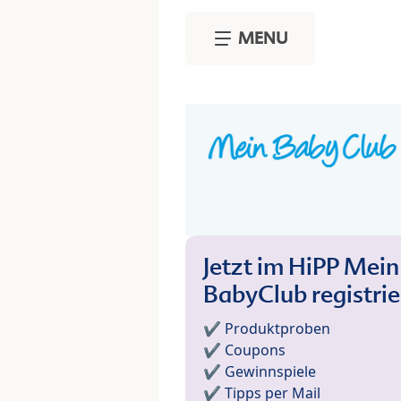
Skip to main content
MENU
Jetzt im HiPP Mein
BabyClub registri
✔️ Produktproben
✔️ Coupons
✔️ Gewinnspiele
✔️ Tipps per Mail