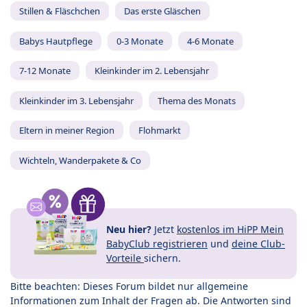
Stillen & Fläschchen
Das erste Gläschen
Babys Hautpflege
0-3 Monate
4-6 Monate
7-12 Monate
Kleinkinder im 2. Lebensjahr
Kleinkinder im 3. Lebensjahr
Thema des Monats
Eltern in meiner Region
Flohmarkt
Wichteln, Wanderpakete & Co
Neu hier?
Jetzt
kostenlos im HiPP Mein
BabyClub registrieren
und
deine Club-
Vorteile
sichern.
Bitte beachten: Dieses Forum bildet nur allgemeine
Informationen zum Inhalt der Fragen ab. Die Antworten sind