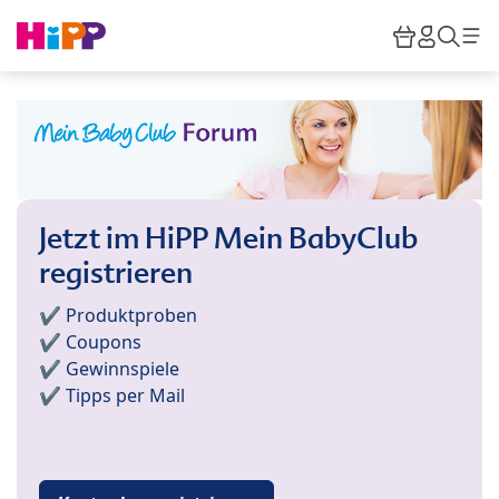
Skip to main content
Warenkor
HiPP M
Such
Jetzt im HiPP Mein BabyClub
registrieren
✔️ Produktproben
✔️ Coupons
✔️ Gewinnspiele
✔️ Tipps per Mail