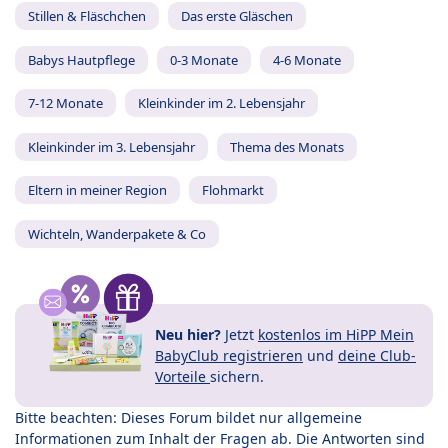
Stillen & Fläschchen
Das erste Gläschen
Babys Hautpflege
0-3 Monate
4-6 Monate
7-12 Monate
Kleinkinder im 2. Lebensjahr
Kleinkinder im 3. Lebensjahr
Thema des Monats
Eltern in meiner Region
Flohmarkt
Wichteln, Wanderpakete & Co
Neu hier?
Jetzt
kostenlos im HiPP Mein
BabyClub registrieren
und
deine Club-
Vorteile
sichern.
Bitte beachten: Dieses Forum bildet nur allgemeine
Informationen zum Inhalt der Fragen ab. Die Antworten sind