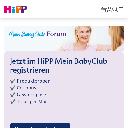
Skip to main content
Warenkor
HiPP M
Such
Jetzt im HiPP Mein BabyClub
registrieren
✔️ Produktproben
✔️ Coupons
✔️ Gewinnspiele
✔️ Tipps per Mail