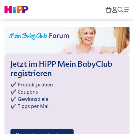
Skip to main content
Warenkor
HiPP M
Such
Jetzt im HiPP Mein BabyClub
registrieren
✔️ Produktproben
✔️ Coupons
✔️ Gewinnspiele
✔️ Tipps per Mail