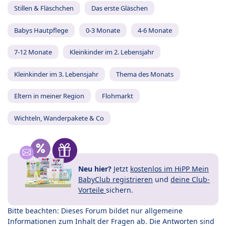
Stillen & Fläschchen
Das erste Gläschen
Babys Hautpflege
0-3 Monate
4-6 Monate
7-12 Monate
Kleinkinder im 2. Lebensjahr
Kleinkinder im 3. Lebensjahr
Thema des Monats
Eltern in meiner Region
Flohmarkt
Wichteln, Wanderpakete & Co
Neu hier?
Jetzt
kostenlos im HiPP Mein
BabyClub registrieren
und
deine Club-
Vorteile
sichern.
Bitte beachten: Dieses Forum bildet nur allgemeine
Informationen zum Inhalt der Fragen ab. Die Antworten sind