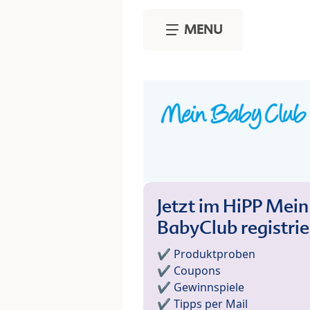
Skip to main content
MENU
Jetzt im HiPP Mein
BabyClub registri
✔️ Produktproben
✔️ Coupons
✔️ Gewinnspiele
✔️ Tipps per Mail