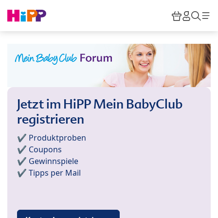
Skip to main content
Warenkor
HiPP M
Such
Jetzt im HiPP Mein BabyClub
registrieren
✔️ Produktproben
✔️ Coupons
✔️ Gewinnspiele
✔️ Tipps per Mail