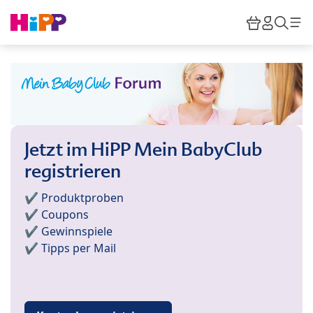
Skip to main content
Warenkor
HiPP M
Such
Jetzt im HiPP Mein BabyClub
registrieren
✔️ Produktproben
✔️ Coupons
✔️ Gewinnspiele
✔️ Tipps per Mail