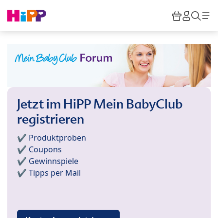
Skip to main content
Warenkor
HiPP M
Such
Jetzt im HiPP Mein BabyClub
registrieren
✔️ Produktproben
✔️ Coupons
✔️ Gewinnspiele
✔️ Tipps per Mail