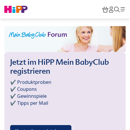
Skip to main content
Warenkor
HiPP M
Such
Jetzt im HiPP Mein BabyClub
registrieren
✔️ Produktproben
✔️ Coupons
✔️ Gewinnspiele
✔️ Tipps per Mail