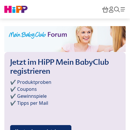
Skip to main content
Warenkor
HiPP M
Such
Jetzt im HiPP Mein BabyClub
registrieren
✔️ Produktproben
✔️ Coupons
✔️ Gewinnspiele
✔️ Tipps per Mail