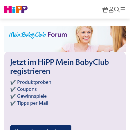
Skip to main content
Warenkor
HiPP M
Such
Jetzt im HiPP Mein BabyClub
registrieren
✔️ Produktproben
✔️ Coupons
✔️ Gewinnspiele
✔️ Tipps per Mail