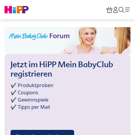
Skip to main content
Warenkor
HiPP M
Such
Jetzt im HiPP Mein BabyClub
registrieren
✔️ Produktproben
✔️ Coupons
✔️ Gewinnspiele
✔️ Tipps per Mail