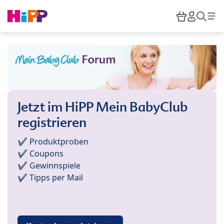
Skip to main content
Warenkor
HiPP M
Such
Jetzt im HiPP Mein BabyClub
registrieren
✔️ Produktproben
✔️ Coupons
✔️ Gewinnspiele
✔️ Tipps per Mail