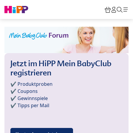
Skip to main content
Warenkor
HiPP M
Such
Jetzt im HiPP Mein BabyClub
registrieren
✔️ Produktproben
✔️ Coupons
✔️ Gewinnspiele
✔️ Tipps per Mail