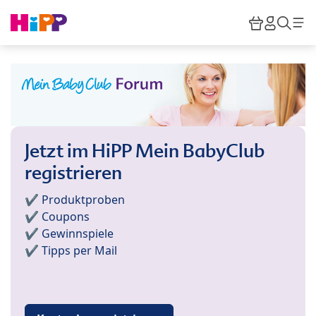
Skip to main content
Warenkor
HiPP M
Such
Jetzt im HiPP Mein BabyClub
registrieren
✔️ Produktproben
✔️ Coupons
✔️ Gewinnspiele
✔️ Tipps per Mail