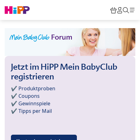
Skip to main content
Warenkor
HiPP M
Such
Jetzt im HiPP Mein BabyClub
registrieren
✔️ Produktproben
✔️ Coupons
✔️ Gewinnspiele
✔️ Tipps per Mail