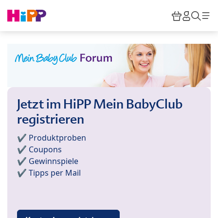
Skip to main content
Warenkor
HiPP M
Such
Jetzt im HiPP Mein BabyClub
registrieren
✔️ Produktproben
✔️ Coupons
✔️ Gewinnspiele
✔️ Tipps per Mail