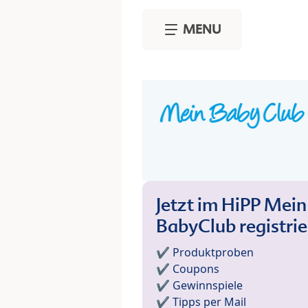
Skip to main content
MENU
Jetzt im HiPP Mein
BabyClub registri
✔️ Produktproben
✔️ Coupons
✔️ Gewinnspiele
✔️ Tipps per Mail