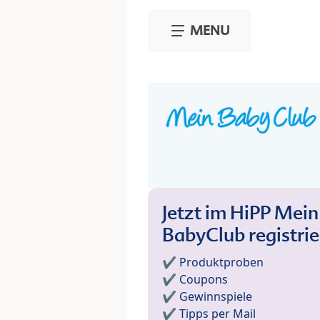
Skip to main content
MENU
Jetzt im HiPP Mein
BabyClub registri
✔️ Produktproben
✔️ Coupons
✔️ Gewinnspiele
✔️ Tipps per Mail