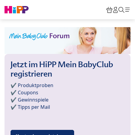
Skip to main content
Warenkor
HiPP M
Such
Jetzt im HiPP Mein BabyClub
registrieren
✔️ Produktproben
✔️ Coupons
✔️ Gewinnspiele
✔️ Tipps per Mail