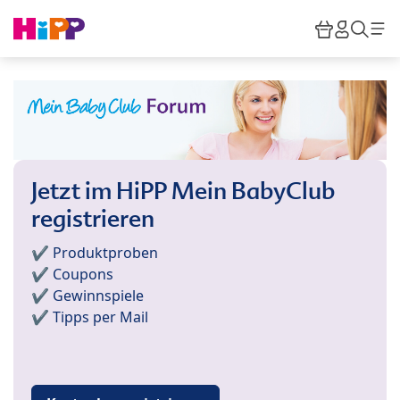
Skip to main content
Warenkor
HiPP M
Such
Jetzt im HiPP Mein BabyClub
registrieren
✔️ Produktproben
✔️ Coupons
✔️ Gewinnspiele
✔️ Tipps per Mail