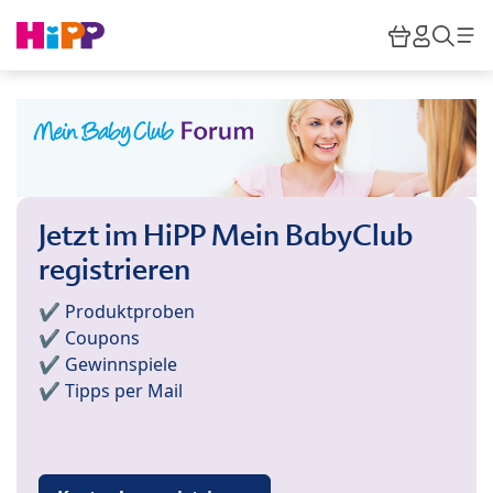
Skip to main content
Warenkor
HiPP M
Such
Jetzt im HiPP Mein BabyClub
registrieren
✔️ Produktproben
✔️ Coupons
✔️ Gewinnspiele
✔️ Tipps per Mail