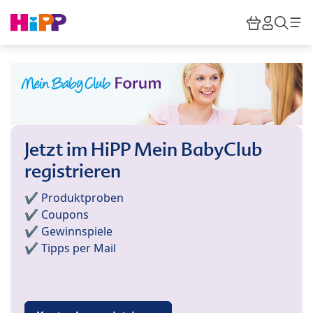
Skip to main content
Warenkor
HiPP M
Such
Jetzt im HiPP Mein BabyClub
registrieren
✔️ Produktproben
✔️ Coupons
✔️ Gewinnspiele
✔️ Tipps per Mail