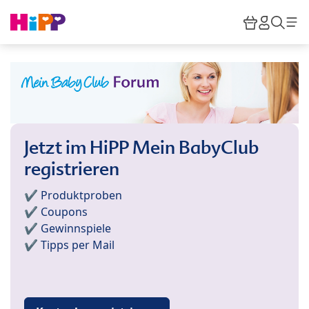
Skip to main content
Warenkor
HiPP M
Such
Jetzt im HiPP Mein BabyClub
registrieren
✔️ Produktproben
✔️ Coupons
✔️ Gewinnspiele
✔️ Tipps per Mail