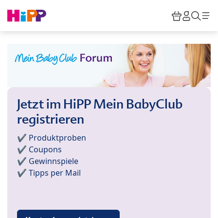
Skip to main content
Warenkor
HiPP M
Such
Jetzt im HiPP Mein BabyClub
registrieren
✔️ Produktproben
✔️ Coupons
✔️ Gewinnspiele
✔️ Tipps per Mail