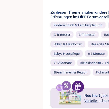
Zu diesen Themen haben andere 
Erfahrungen im HiPP Forum geteil
Kinderwunsch & Familienplanung
2. Trimester
3. Trimester
Ba
Stillen & Fläschchen
Das erste Gl
Babys Hautpflege
0-3 Monate
7-12 Monate
Kleinkinder im 2. L
Eltern in meiner Region
Flohmar
Neu hier?
Jetz
Vorteile
sicher