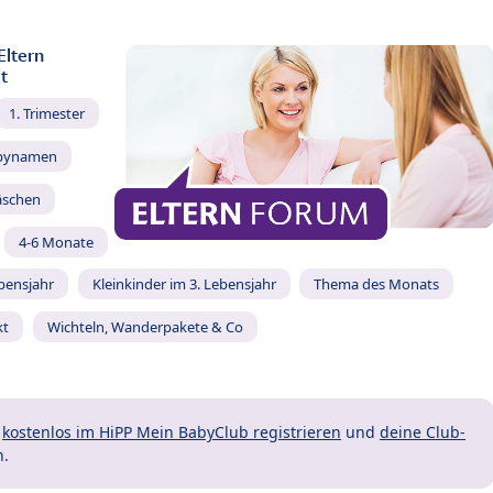
Eltern
t
1. Trimester
bynamen
äschen
4-6 Monate
ebensjahr
Kleinkinder im 3. Lebensjahr
Thema des Monats
kt
Wichteln, Wanderpakete & Co
t
kostenlos im HiPP Mein BabyClub registrieren
und
deine Club-
n.