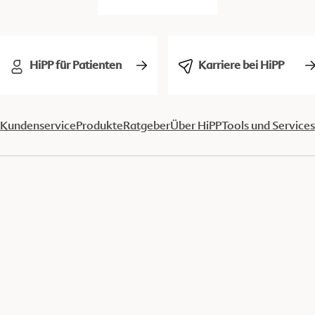
HiPP für Patienten
Karriere bei HiPP
Kundenservice
Produkte
Ratgeber
Über HiPP
Tools und Services