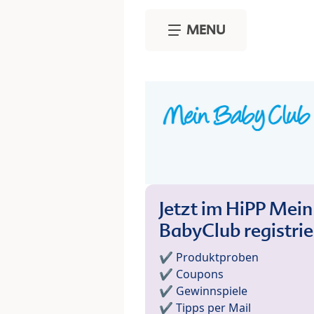
Skip to main content
MENU
Jetzt im HiPP Mein
BabyClub registri
✔️ Produktproben
✔️ Coupons
✔️ Gewinnspiele
✔️ Tipps per Mail