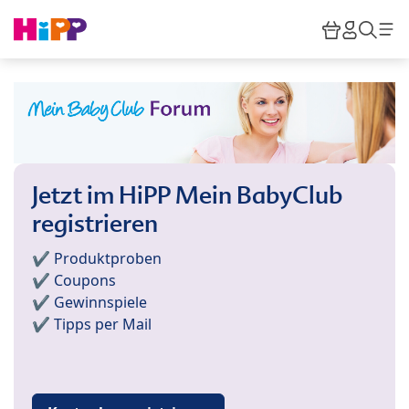
Skip to main content
Warenkor
HiPP M
Such
Jetzt im HiPP Mein BabyClub
registrieren
✔️ Produktproben
✔️ Coupons
✔️ Gewinnspiele
✔️ Tipps per Mail