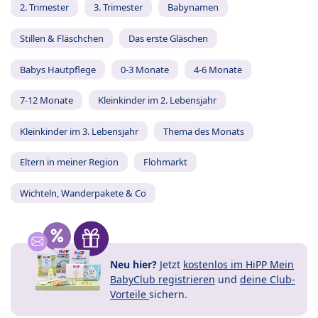
2. Trimester
3. Trimester
Babynamen
Stillen & Fläschchen
Das erste Gläschen
Babys Hautpflege
0-3 Monate
4-6 Monate
7-12 Monate
Kleinkinder im 2. Lebensjahr
Kleinkinder im 3. Lebensjahr
Thema des Monats
Eltern in meiner Region
Flohmarkt
Wichteln, Wanderpakete & Co
Neu hier?
Jetzt
kostenlos im HiPP Mein
BabyClub registrieren
und
deine Club-
Vorteile
sichern.