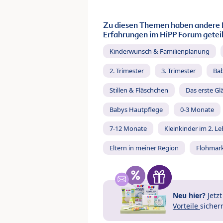
Zu diesen Themen haben andere 
Erfahrungen im HiPP Forum geteil
Kinderwunsch & Familienplanung
2. Trimester
3. Trimester
Ba
Stillen & Fläschchen
Das erste Gl
Babys Hautpflege
0-3 Monate
7-12 Monate
Kleinkinder im 2. L
Eltern in meiner Region
Flohmar
Neu hier?
Jetz
Vorteile
sicher