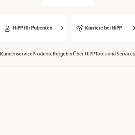
HiPP für Patienten
Karriere bei HiPP
Kundenservice
Produkte
Ratgeber
Über HiPP
Tools und Services