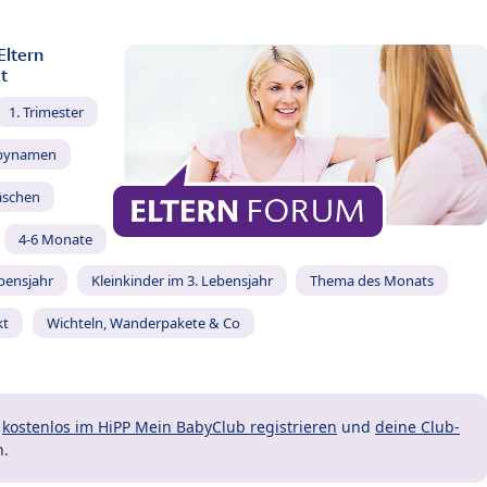
Eltern
t
1. Trimester
bynamen
äschen
4-6 Monate
ebensjahr
Kleinkinder im 3. Lebensjahr
Thema des Monats
kt
Wichteln, Wanderpakete & Co
t
kostenlos im HiPP Mein BabyClub registrieren
und
deine Club-
n.