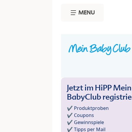
Skip to main content
MENU
Jetzt im HiPP Mein
BabyClub registri
✔️ Produktproben
✔️ Coupons
✔️ Gewinnspiele
✔️ Tipps per Mail