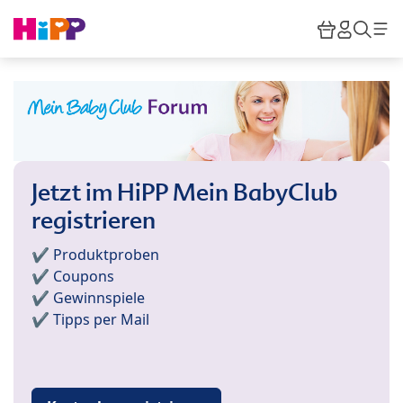
Skip to main content
Warenkor
HiPP M
Such
Jetzt im HiPP Mein BabyClub
registrieren
✔️ Produktproben
✔️ Coupons
✔️ Gewinnspiele
✔️ Tipps per Mail