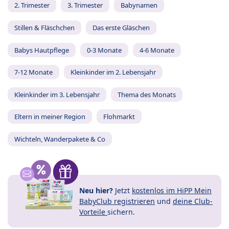
2. Trimester
3. Trimester
Babynamen
Stillen & Fläschchen
Das erste Gläschen
Babys Hautpflege
0-3 Monate
4-6 Monate
7-12 Monate
Kleinkinder im 2. Lebensjahr
Kleinkinder im 3. Lebensjahr
Thema des Monats
Eltern in meiner Region
Flohmarkt
Wichteln, Wanderpakete & Co
Neu hier?
Jetzt
kostenlos im HiPP Mein
BabyClub registrieren
und
deine Club-
Vorteile
sichern.