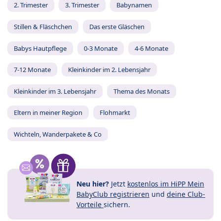
2. Trimester
3. Trimester
Babynamen
Stillen & Fläschchen
Das erste Gläschen
Babys Hautpflege
0-3 Monate
4-6 Monate
7-12 Monate
Kleinkinder im 2. Lebensjahr
Kleinkinder im 3. Lebensjahr
Thema des Monats
Eltern in meiner Region
Flohmarkt
Wichteln, Wanderpakete & Co
Neu hier?
Jetzt
kostenlos im HiPP Mein
BabyClub registrieren
und
deine Club-
Vorteile
sichern.