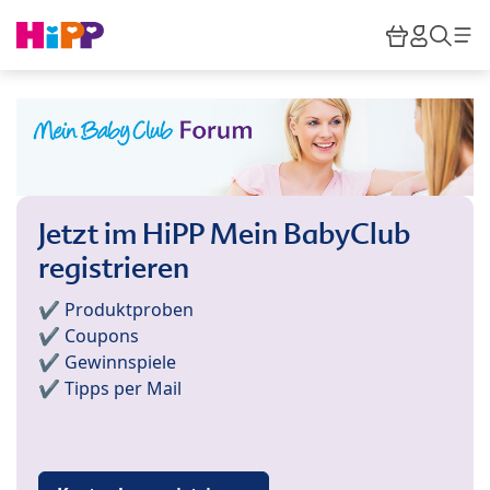
Skip to main content
Warenkor
HiPP M
Such
Jetzt im HiPP Mein BabyClub
registrieren
✔️ Produktproben
✔️ Coupons
✔️ Gewinnspiele
✔️ Tipps per Mail