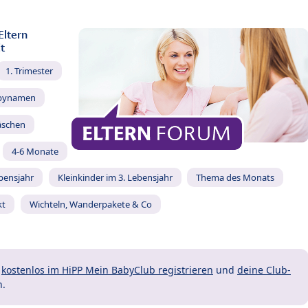
Eltern
t
1. Trimester
bynamen
äschen
4-6 Monate
ebensjahr
Kleinkinder im 3. Lebensjahr
Thema des Monats
kt
Wichteln, Wanderpakete & Co
t
kostenlos im HiPP Mein BabyClub registrieren
und
deine Club-
n.