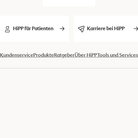
HiPP für Patienten
Karriere bei HiPP
Kundenservice
Produkte
Ratgeber
Über HiPP
Tools und Services