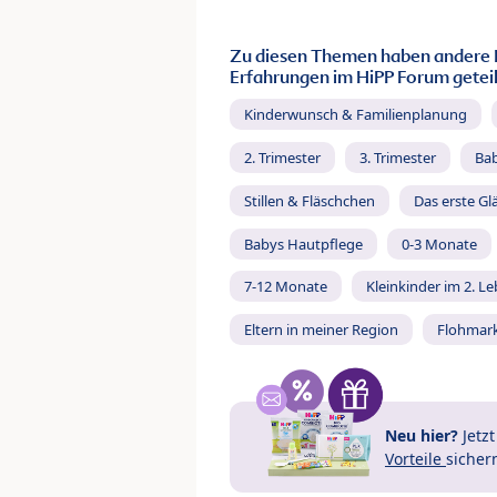
Zu diesen Themen haben andere 
Erfahrungen im HiPP Forum geteil
Kinderwunsch & Familienplanung
2. Trimester
3. Trimester
Ba
Stillen & Fläschchen
Das erste Gl
Babys Hautpflege
0-3 Monate
7-12 Monate
Kleinkinder im 2. L
Eltern in meiner Region
Flohmar
Neu hier?
Jetz
Vorteile
sicher