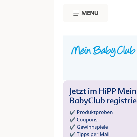
Skip to main content
MENU
Jetzt im HiPP Mein
BabyClub registri
✔️ Produktproben
✔️ Coupons
✔️ Gewinnspiele
✔️ Tipps per Mail