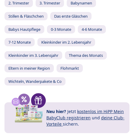
2. Trimester
3. Trimester
Babynamen
Stillen & Fläschchen
Das erste Gläschen
Babys Hautpflege
0-3 Monate
4-6 Monate
7-12 Monate
Kleinkinder im 2. Lebensjahr
Kleinkinder im 3. Lebensjahr
Thema des Monats
Eltern in meiner Region
Flohmarkt
Wichteln, Wanderpakete & Co
Neu hier?
Jetzt
kostenlos im HiPP Mein
BabyClub registrieren
und
deine Club-
Vorteile
sichern.