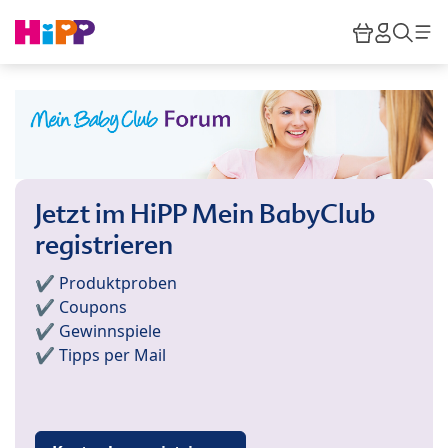
Skip to main content
Warenkor
HiPP M
Such
Jetzt im HiPP Mein BabyClub
registrieren
✔️ Produktproben
✔️ Coupons
✔️ Gewinnspiele
✔️ Tipps per Mail