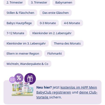
2. Trimester
3. Trimester
Babynamen
Stillen & Fläschchen
Das erste Gläschen
Babys Hautpflege
0-3 Monate
4-6 Monate
7-12 Monate
Kleinkinder im 2. Lebensjahr
Kleinkinder im 3. Lebensjahr
Thema des Monats
Eltern in meiner Region
Flohmarkt
Wichteln, Wanderpakete & Co
Neu hier?
Jetzt
kostenlos im HiPP Mein
BabyClub registrieren
und
deine Club-
Vorteile
sichern.