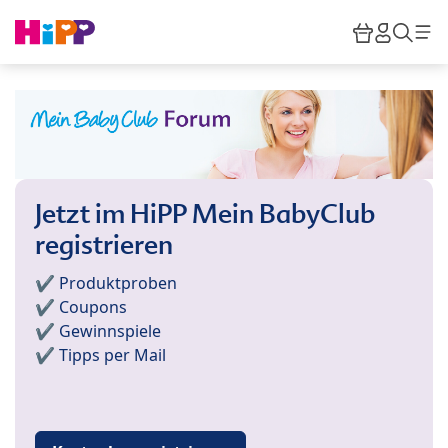
Skip to main content
Warenkor
HiPP M
Such
Jetzt im HiPP Mein BabyClub
registrieren
✔️ Produktproben
✔️ Coupons
✔️ Gewinnspiele
✔️ Tipps per Mail