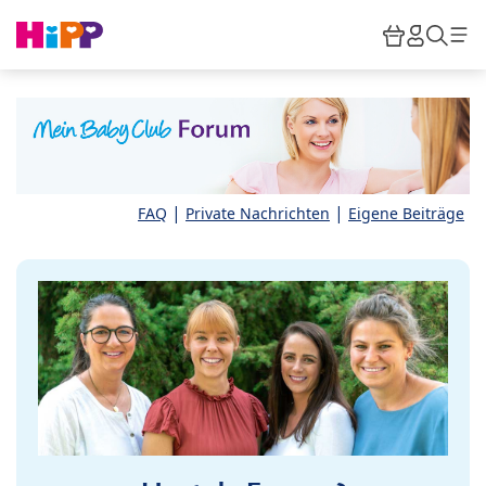
Skip to main content
Warenkor
HiPP M
Such
|
|
FAQ
Private Nachrichten
Eigene Beiträge