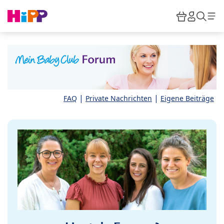
Skip to main content
Warenkor
HiPP M
Such
|
|
FAQ
Private Nachrichten
Eigene Beiträge