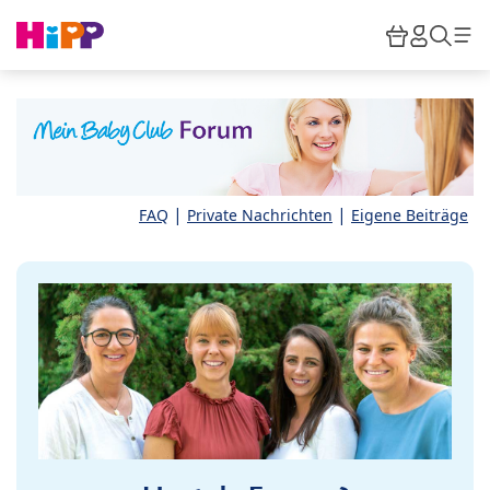
Skip to main content
Warenkor
HiPP M
Such
|
|
FAQ
Private Nachrichten
Eigene Beiträge