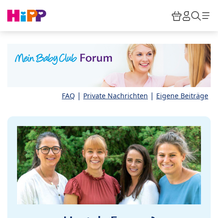
Skip to main content
Warenkor
HiPP M
Such
|
|
FAQ
Private Nachrichten
Eigene Beiträge