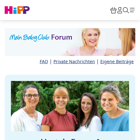
Skip to main content
Warenkor
HiPP M
Such
|
|
FAQ
Private Nachrichten
Eigene Beiträge