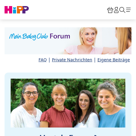
Skip to main content
Warenkor
HiPP M
Such
|
|
FAQ
Private Nachrichten
Eigene Beiträge