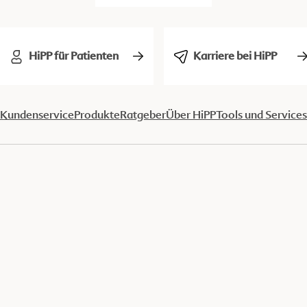
HiPP für Patienten
Karriere bei HiPP
Kundenservice
Produkte
Ratgeber
Über HiPP
Tools und Services