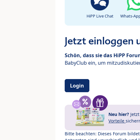
HiPP Live Chat
Whats-App
Jetzt einloggen
Schön, dass sie das HiPP For
BabyClub ein, um mitzudiskutier
Login
Neu hier?
Jetz
Vorteile
sicher
Bitte beachten: Dieses Forum bilde