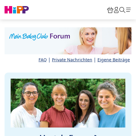
Skip to main content
Warenkor
HiPP M
Such
|
|
FAQ
Private Nachrichten
Eigene Beiträge