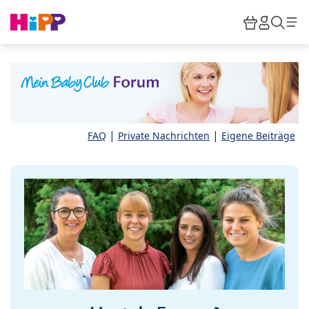
Skip to main content
Warenkor
HiPP M
Such
|
|
FAQ
Private Nachrichten
Eigene Beiträge